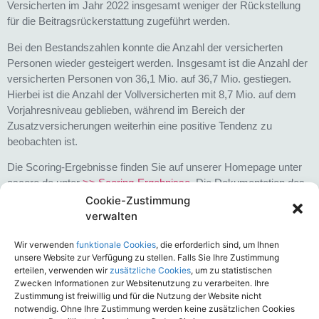
Versicherten im Jahr 2022 insgesamt weniger der Rückstellung
für die Beitragsrückerstattung zugeführt werden.
Bei den Bestandszahlen konnte die Anzahl der versicherten
Personen wieder gesteigert werden. Insgesamt ist die Anzahl der
versicherten Personen von 36,1 Mio. auf 36,7 Mio. gestiegen.
Hierbei ist die Anzahl der Vollversicherten mit 8,7 Mio. auf dem
Vorjahresniveau geblieben, während im Bereich der
Zusatzversicherungen weiterhin eine positive Tendenz zu
beobachten ist.
Die Scoring-Ergebnisse finden Sie auf unserer Homepage unter
ascore.de unter
>> Scoring-Ergebnisse
. Die Dokumentation des
aktuellen ASCORE PKV-Unternehmensscorings erhalten Sie im
Cookie-Zustimmung
Anhang.
verwalten
Anwender des ASCORE Navigators können die aktualisierten
Wir verwenden
funktionale Cookies
, die erforderlich sind, um Ihnen
Einzel- und Detailergebnisse direkt im Programm einsehen.
unsere Website zur Verfügung zu stellen. Falls Sie Ihre Zustimmung
erteilen, verwenden wir
zusätzliche Cookies
, um zu statistischen
Zudem werden die Unternehmenswertungen zeitnah auch in den
Zwecken Informationen zur Websitenutzung zu verarbeiten. Ihre
PKV-Vergleichslösungen von softfair als qualitativer Filter
Zustimmung ist freiwillig und für die Nutzung der Website nicht
innerhalb der Berechnungsvorgaben nutzbar sein.
notwendig. Ohne Ihre Zustimmung werden keine zusätzlichen Cookies